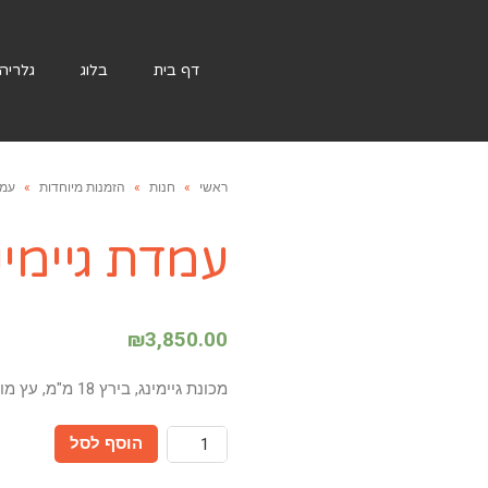
דף בית
בלוג
גלריה
ראשי
»
חנות
»
הזמנות מיוחדות
»
עמדת
עמדת גיימינג רט
₪
3,850.00
מכונת גיימינג, בירץ 18 מ"מ, עץ מודפס בציפוי לכה יהלום
כמות
הוסף לסל