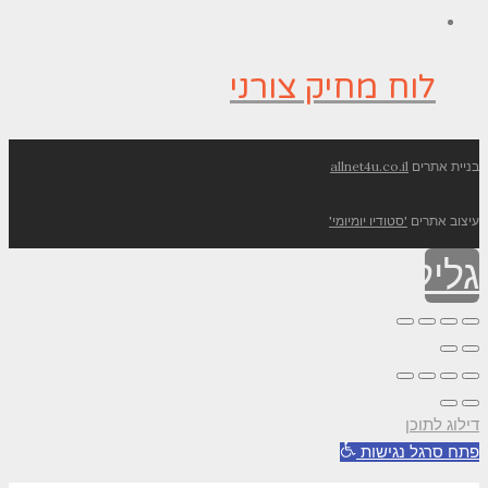
לוח מחיק צורני
בניית אתרים
allnet4u.co.il
עיצוב אתרים
'סטודיו יומיומי'
גלילה
לראש
העמוד
דילוג לתוכן
פתח סרגל נגישות