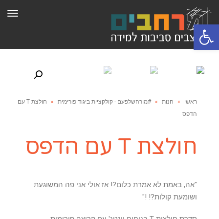
תפר
פתח סרגל נגישות
ראשי
»
חנות
»
#מורהשלפעם - קולקציית ביגוד פורימית
»
חולצת T עם
הדפס
חולצת T עם הדפס
"אה, באמת לא אמרת כלום?! אז אולי אני פה המשוגעת
ושומעת קולות?! !"