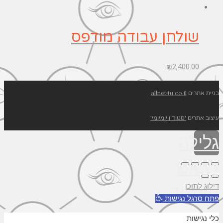
שולחן עבודה מודפס
₪
2,400.00
בניית אתרים
allnet4u.co.il
עיצוב אתרים
'סטודיו יומיומי'
גלילה
לראש
דילוג לתוכן
העמוד
פתח סרגל נגישות
כלי נגישות