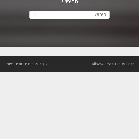
החיפוש:
בניית אתרים
allnet4u.co.il
עיצוב אתרים
'סטודיו יומיומי'