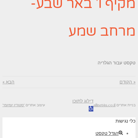
מקיף ו' באר שבע-
מרחב שמע
טקסט עבור הגלריה
« הקודם
הבא »
דילוג לתוכן
בניית אתרים
allnet4u.co.il
עיצוב אתרים
'סטודיו יומיומי'
פתח
סרגל
כלי נגישות
נגישות
הגדל טקסט