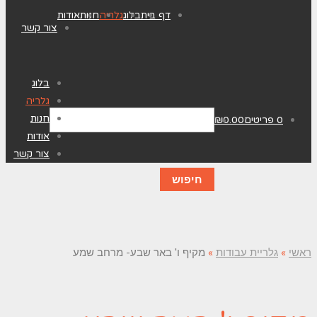
דף בית
בלוג
גלריה
חנות
אודות
צור קשר
בלוג
גלריה
חנות
0 פריטים
0.00
₪
אודות
צור קשר
ראשי
»
גלריית עבודות
»
מקיף ו' באר שבע- מרחב שמע